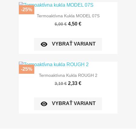
-25%
Termoaktívna Kukla MODEL 07S
4,50 €
6,00 €
visibility
VYBRAŤ VARIANT
-25%
Termoaktívna Kukla ROUGH 2
2,33 €
3,10 €
visibility
VYBRAŤ VARIANT