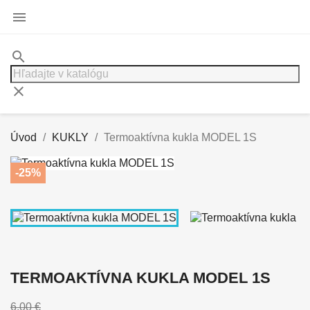

search
clear
Úvod
KUKLY
Termoaktívna kukla MODEL 1S
-25%
TERMOAKTÍVNA KUKLA MODEL 1S
6,00 €