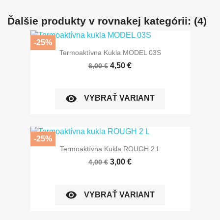
Ďalšie produkty v rovnakej kategórii: (4)
-25%
Termoaktívna Kukla MODEL 03S
4,50 €
6,00 €
visibility
VYBRAŤ VARIANT
-25%
Termoaktívna Kukla ROUGH 2 L
3,00 €
4,00 €
visibility
VYBRAŤ VARIANT