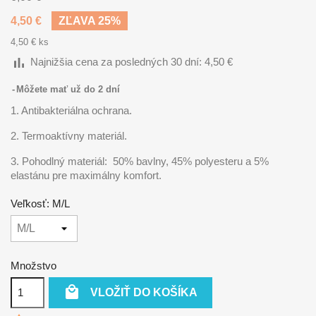
4,50 €
ZĽAVA 25%
4,50 € ks
bar_chart
Najnižšia cena za posledných 30 dní:
4,50 €
Môžete mať už do 2 dní
1. Antibakteriálna ochrana.
2. Termoaktívny materiál.
3. Pohodlný materiál: 50% bavlny, 45% polyesteru a 5%
elastánu pre maximálny komfort.
Veľkosť: M/L
Množstvo

VLOŽIŤ DO KOŠÍKA