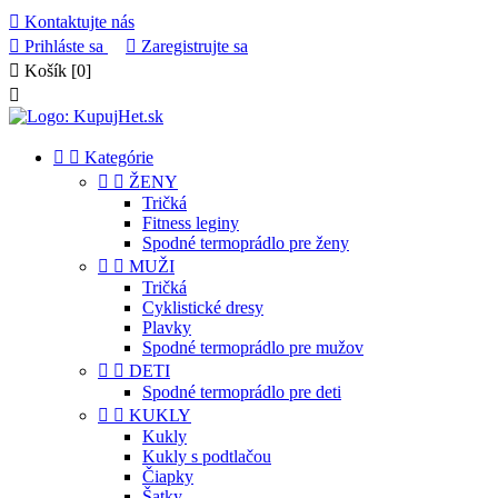

Kontaktujte nás

Prihláste sa

Zaregistrujte sa

Košík
[0]



Kategórie


ŽENY
Tričká
Fitness leginy
Spodné termoprádlo pre ženy


MUŽI
Tričká
Cyklistické dresy
Plavky
Spodné termoprádlo pre mužov


DETI
Spodné termoprádlo pre deti


KUKLY
Kukly
Kukly s podtlačou
Čiapky
Šatky