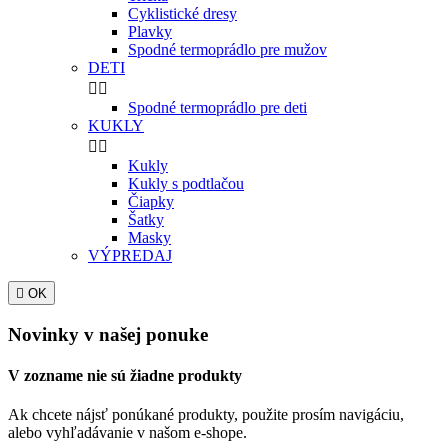
Cyklistické dresy
Plavky
Spodné termoprádlo pre mužov
DETI


Spodné termoprádlo pre deti
KUKLY


Kukly
Kukly s podtlačou
Čiapky
Šatky
Masky
VÝPREDAJ

OK
Novinky v našej ponuke
V zozname nie sú žiadne produkty
Ak chcete nájsť ponúkané produkty, použite prosím navigáciu,
alebo vyhľadávanie v našom e-shope.