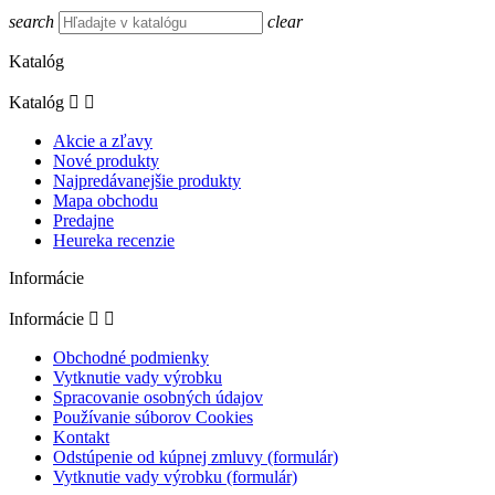
search
clear
Katalóg
Katalóg


Akcie a zľavy
Nové produkty
Najpredávanejšie produkty
Mapa obchodu
Predajne
Heureka recenzie
Informácie
Informácie


Obchodné podmienky
Vytknutie vady výrobku
Spracovanie osobných údajov
Používanie súborov Cookies
Kontakt
Odstúpenie od kúpnej zmluvy (formulár)
Vytknutie vady výrobku (formulár)