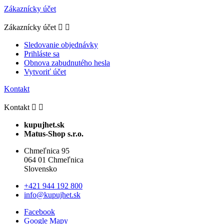
Zákaznícky účet
Zákaznícky účet


Sledovanie objednávky
Prihláste sa
Obnova zabudnutého hesla
Vytvoriť účet
Kontakt
Kontakt


kupujhet.sk
Matus-Shop s.r.o.
Chmeľnica 95
064 01 Chmeľnica
Slovensko
+421 944 192 800
info@kupujhet.sk
Facebook
Google Mapy