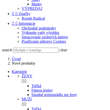
Masky
VÝPREDAJ


Značky
Rough Radical


Informácie
Obchodné podmienky
Vytknutie vady výrobku
Spracovanie osobných údajov
Používanie súborov Cookies
search
clear
Úvod
Nové produkty
Kategórie
ŽENY


Tričká
Fitness leginy
Spodné termoprádlo pre ženy
MUŽI


Tričká